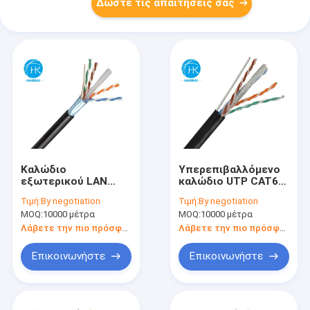
Δώστε τις απαιτήσεις σας
Καλώδιο
Υπερεπιβαλλόμενο
εξωτερικού LAN
καλώδιο UTP CAT6
305m Καλώδιο
γεμάτο με ζελέ με
Τιμή:
By negotiation
Τιμή:
By negotiation
Ethernet
εξωτερικό καλώδιο
MOQ:
10000 μέτρα
MOQ:
10000 μέτρα
προστατευμένο
εναέριου δικτύου
Λάβετε την πιο πρόσφατη τιμή
Λάβετε την πιο πρόσφατη τιμή
Επικοινωνήστε
Επικοινωνήστε