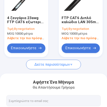
Σχετικά με εμάς
Γύρος εργοστασίων
4 ζευγάρια 23awg
FTP CAT6 Διπλό
FTP CAT6 εξωτερικό
καλώδιο LAN 305m
Ποιοτικός έλεγχος
καλώδιο διαδικτύου
Εξωτερικό καλώδιο
Τιμή:
By negotiation
Τιμή:
By negotiation
με ζελέ ή με ζελέ
Ethernet
MOQ:
10000 μέτρα
MOQ:
10000 μέτρα
επαφή
Λάβετε την πιο πρόσφατη τιμή
Λάβετε την πιο πρόσφατη τιμή
Ζητήστε ένα απόσπασμα
Επικοινωνήστε
Επικοινωνήστε
Δείτε περισσότερων
Υπαίθριο καλώδιο ινών
Οπτικό καλώδιο εσωτερικού χώρου
Αφήστε Ένα Μήνυμα
Θα Απαντήσουμε Γρήγορα
Καλώδιο πτώσης FTTH
Διάταξη 1