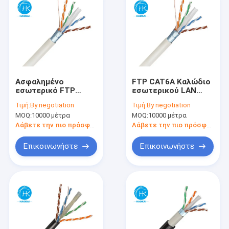
Ασφαλημένο
FTP CAT6A Καλώδιο
εσωτερικό FTP
εσωτερικού LAN
CAT6 LAN καλώδιο
23awg Καλώδιο
Τιμή:
By negotiation
Τιμή:
By negotiation
23awg καλώδιο
δικτύου χαλκού με
MOQ:
10000 μέτρα
MOQ:
10000 μέτρα
δικτύου χαλκού
προστασία
Λάβετε την πιο πρόσφατη τιμή
Λάβετε την πιο πρόσφατη τιμή
Επικοινωνήστε
Επικοινωνήστε
Αρχική Σελίδα
Προϊόντα
Βίντεο