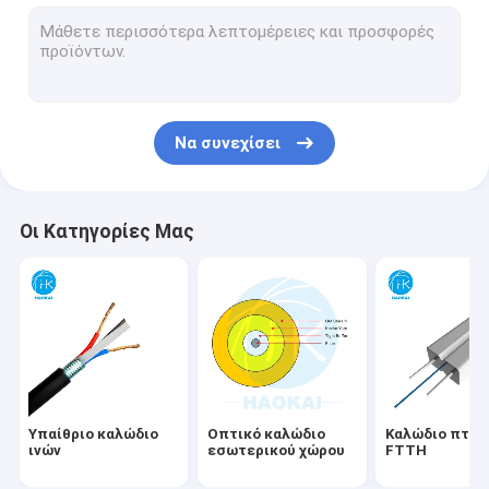
Σκοινί μπαλωμάτων FTTH
Διάταξη οπτικών ινών
Θραύστης PLC ινών
Να συνεχίσει
Λύση FTTx
Αεροεπνευσμένο καλώδιο
Οι Κατηγορίες Μας
Συσκευές για καλώδια οπτικών ινών
Τελικό κιβώτιο
Γρήγορος συνδετήρας ινών
Δικτυακό καλώδιο LAN
Υπαίθριο καλώδιο
Οπτικό καλώδιο
Καλώδιο πτώ
ινών
εσωτερικού χώρου
FTTH