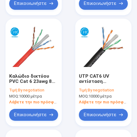
Επικοινωνήστε
Επικοινωνήστε
Καλώδιο δικτύου
UTP CAT6 UV
PVC Cat 6 23awg 8
αντίσταση
Διοδηγός Cca
εξωτερικό καλώδιο
Τιμή:
By negotiation
Τιμή:
By negotiation
LAN Cat6 Ethernet
MOQ:
10000 μέτρα
MOQ:
10000 μέτρα
καλώδιο δικτύου
300m
Λάβετε την πιο πρόσφατη τιμή
Λάβετε την πιο πρόσφατη τιμή
Επικοινωνήστε
Επικοινωνήστε