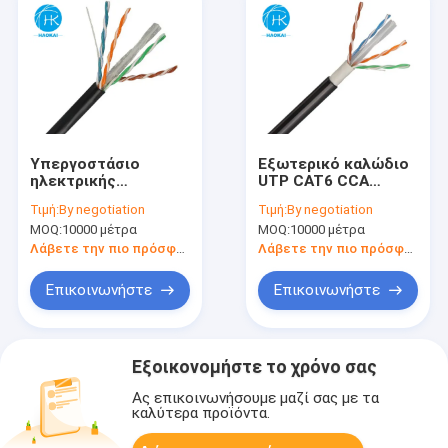
Υπεργοστάσιο
Εξωτερικό καλώδιο
ηλεκτρικής
UTP CAT6 CCA
ενέργειας
Ethernet Καλώδιο
Τιμή:
By negotiation
Τιμή:
By negotiation
LAN χαλκού CAT6
MOQ:
10000 μέτρα
MOQ:
10000 μέτρα
Λάβετε την πιο πρόσφατη τιμή
Λάβετε την πιο πρόσφατη τιμή
Επικοινωνήστε
Επικοινωνήστε
Εξοικονομήστε το χρόνο σας
Ας επικοινωνήσουμε μαζί σας με τα
καλύτερα προϊόντα.