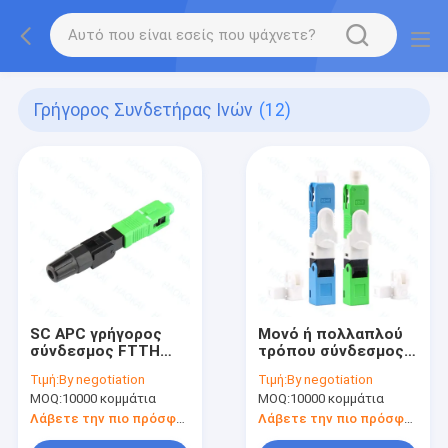
Γρήγορος Συνδετήρας Ινών
(12)
SC APC γρήγορος
Μονό ή πολλαπλού
σύνδεσμος FTTH
τρόπου σύνδεσμος
καλώδιο πτώσης
ταχείας σύνδεσης
Τιμή:
By negotiation
Τιμή:
By negotiation
οπτικών ινών
ινών SC UPC APC
MOQ:
10000 κομμάτια
MOQ:
10000 κομμάτια
γρήγορος σύνδεσμος
σύνδεσμος ταχείας
σύνδεσης ινών
Λάβετε την πιο πρόσφατη τιμή
Λάβετε την πιο πρόσφατη τιμή
οπτικής