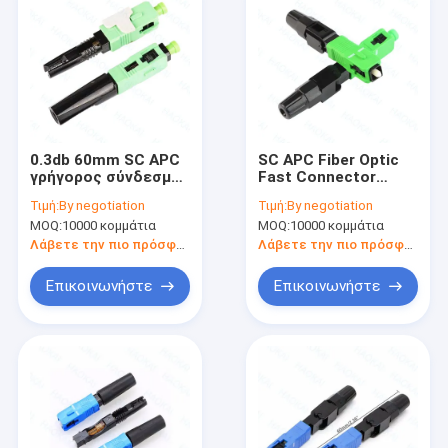
0.3db 60mm SC APC
SC APC Fiber Optic
γρήγορος σύνδεσμος
Fast Connector
SM FTTH οπτική ίνα
55mm μήκος Fiber
Τιμή:
By negotiation
Τιμή:
By negotiation
γρήγορος σύνδεσμος
Optic Quick
MOQ:
10000 κομμάτια
MOQ:
10000 κομμάτια
Connector
Λάβετε την πιο πρόσφατη τιμή
Λάβετε την πιο πρόσφατη τιμή
Επικοινωνήστε
Επικοινωνήστε
Αρχική Σελίδα
Προϊόντα
Βίντεο