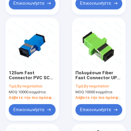
Επικοινωνήστε
Επικοινωνήστε
125um Fast
Πολυμέσων Fiber
Connector PVC SC
Fast Connector UPC
UPC Adapter χαμηλή
SC APC Adapter 50dB
Τιμή:
By negotiation
Τιμή:
By negotiation
απώλεια εισαγωγής
απώλεια
MOQ:
10000 κομμάτια
MOQ:
10000 κομμάτια
επιστροφής
Λάβετε την πιο πρόσφατη τιμή
Λάβετε την πιο πρόσφατη τιμή
Επικοινωνήστε
Επικοινωνήστε