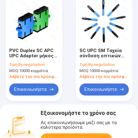
PVC Duplex SC APC
SC UPC SM Ταχεία
UPC Adapter μήκος
σύνδεση οπτικών
κύματος 1260nm -
ινών με χαμηλή
Τιμή:
By negotiation
Τιμή:
By negotiation
1650nm για
απώλεια εισαγωγής
MOQ:
10000 κομμάτια
MOQ:
10000 κομμάτια
τηλεπικοινωνίες
FTTH ταχεία
σύνδεση
Λάβετε την πιο πρόσφατη τιμή
Λάβετε την πιο πρόσφατη τιμή
Επικοινωνήστε
Επικοινωνήστε
Εξοικονομήστε το χρόνο σας
Ας επικοινωνήσουμε μαζί σας με τα
καλύτερα προϊόντα.