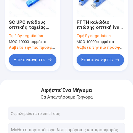
Σχετικά με εμάς
Γύρος εργοστασίων
SC UPC ινώδους
FTTH καλώδιο
οπτικής ταχείας
πτώσης οπτική ίνα
Ποιοτικός έλεγχος
σύνδεσης 0,9 mm 2,0
γρήγορος σύνδεσμος
Τιμή:
By negotiation
Τιμή:
By negotiation
mm μονοτρόπου SC
ίνα SC UPC γρήγορος
MOQ:
10000 κομμάτια
MOQ:
10000 κομμάτια
ινώδους σύνδεσης
σύνδεσμος
επαφή
Λάβετε την πιο πρόσφατη τιμή
Λάβετε την πιο πρόσφατη τιμή
Ζητήστε ένα απόσπασμα
Επικοινωνήστε
Επικοινωνήστε
Υπαίθριο καλώδιο ινών
Αφήστε Ένα Μήνυμα
Θα Απαντήσουμε Γρήγορα
Οπτικό καλώδιο εσωτερικού χώρου
Καλώδιο πτώσης FTTH
Διάταξη 1