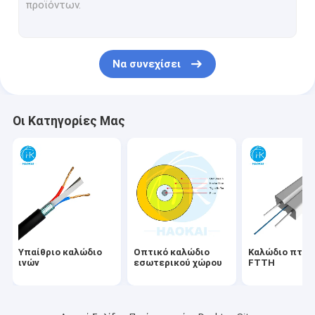
Σκοινί μπαλωμάτων FTTH
Διάταξη οπτικών ινών
Να συνεχίσει
Θραύστης PLC ινών
Λύση FTTx
Οι Κατηγορίες Μας
Αεροεπνευσμένο καλώδιο
Συσκευές για καλώδια οπτικών ινών
Τελικό κιβώτιο
Γρήγορος συνδετήρας ινών
Υπαίθριο καλώδιο
Οπτικό καλώδιο
Καλώδιο πτώ
Δικτυακό καλώδιο LAN
ινών
εσωτερικού χώρου
FTTH