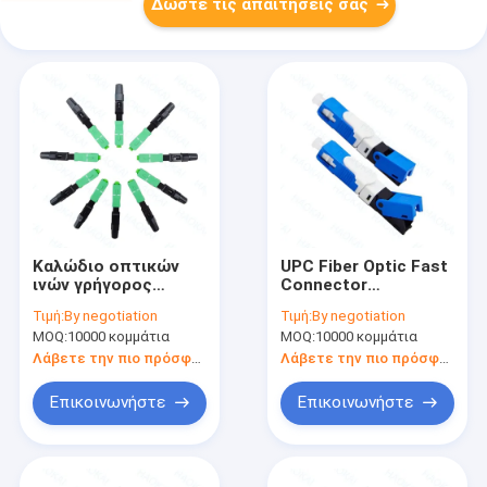
Δώστε τις απαιτήσεις σας
Καλώδιο οπτικών
UPC Fiber Optic Fast
ινών γρήγορος
Connector
σύνδεσμος
Μηχανικός SC APC
Τιμή:
By negotiation
Τιμή:
By negotiation
μεμονωμένου
γρήγορος σύνδεσμος
MOQ:
10000 κομμάτια
MOQ:
10000 κομμάτια
τρόπου FTTH SC
UPC γρήγορος
Λάβετε την πιο πρόσφατη τιμή
Λάβετε την πιο πρόσφατη τιμή
σύνδεσμος
Επικοινωνήστε
Επικοινωνήστε