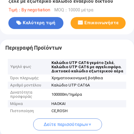
ζελέ με εξωτερικό καλώδιο εναέριου δικτύου
Τιμή：By negotiation
MOQ：10000 μέτρα
Καλύτερη τιμή
Επικοινωνήστε
Περιγραφή Προϊόντων
,
Καλώδιο UTP CAT6 γεμάτο ζελέ
Υψηλό φως
,
Καλώδιο UTP CAT6 με αγγελιοφόρο
Δικτυακό καλώδιο εξωτερικού αέρα
Όροι πληρωμής
Χρηματοοικονομική βοήθεια
Αριθμό μοντέλου
Καλώδιο UTP CAT6A
Δυνατότητα
100000m/1ημέρα
προσφοράς
Μάρκα
HAOKAI
Πιστοποίηση
CE,ROSH
Δείτε περισσότερων