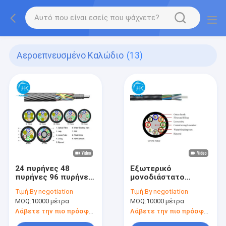
Αεροεπνευσμένο Καλώδιο
(13)
24 πυρήνες 48
Εξωτερικό
πυρήνες 96 πυρήνες
μονοδιάστατο
αέρα καλώδιο ή Μίνι
καλώδιο
Τιμή:
By negotiation
Τιμή:
By negotiation
οπτική ίνα καλώδιο
μικροεπνευστροφικής
MOQ:
10000 μέτρα
MOQ:
10000 μέτρα
αγωγού
καλωδίωσης με
ράμφος χαλαρό
Λάβετε την πιο πρόσφατη τιμή
Λάβετε την πιο πρόσφατη τιμή
σωλήνα