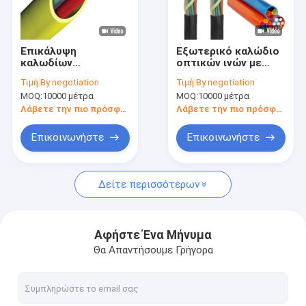
Σχετικά με εμάς
Γύρος εργοστασίων
Επικάλυψη
Εξωτερικό καλώδιο
καλωδίων
οπτικών ινών με
Ποιοτικός έλεγχος
μικροπυροβολίας PE
ατμοσφαιρικό
Τιμή:
By negotiation
Τιμή:
By negotiation
και ράβδος σωλήνων
φούσκωμα
MOQ:
10000 μέτρα
MOQ:
10000 μέτρα
μικροπυροβολίας
επαφή
HDPE
Λάβετε την πιο πρόσφατη τιμή
Λάβετε την πιο πρόσφατη τιμή
Ζητήστε ένα απόσπασμα
Επικοινωνήστε
Επικοινωνήστε
Δείτε περισσότερων
Υπαίθριο καλώδιο ινών
Οπτικό καλώδιο εσωτερικού χώρου
Αφήστε Ένα Μήνυμα
Θα Απαντήσουμε Γρήγορα
Καλώδιο πτώσης FTTH
Διάταξη 1