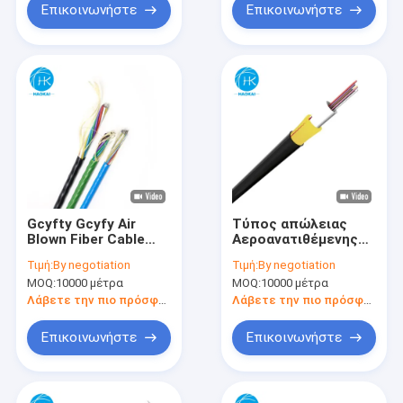
Επικοινωνήστε
Επικοινωνήστε
Gcyfty Gcyfy Air
Τύπος απώλειας
Blown Fiber Cable
Αεροανατιθέμενης
12core 24core
ινώδους οπτικής
Τιμή:
By negotiation
Τιμή:
By negotiation
48core 72core
καλωδίου Gcyfty
MOQ:
10000 μέτρα
MOQ:
10000 μέτρα
96core 144core
Gcyfy 12core 24core
FRP
Λάβετε την πιο πρόσφατη τιμή
Λάβετε την πιο πρόσφατη τιμή
Επικοινωνήστε
Επικοινωνήστε