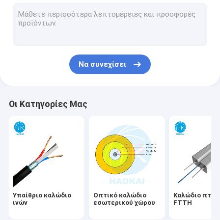
Σκοινί μπαλωμάτων FTTH
Διάταξη οπτικών ινών
Θραύστης PLC ινών
Να συνεχίσει
Λύση FTTx
Αεροεπνευσμένο καλώδιο
Οι Κατηγορίες Μας
Συσκευές για καλώδια οπτικών ινών
Τελικό κιβώτιο
Γρήγορος συνδετήρας ινών
Δικτυακό καλώδιο LAN
Υπαίθριο καλώδιο
Οπτικό καλώδιο
Καλώδιο πτώ
ινών
εσωτερικού χώρου
FTTH