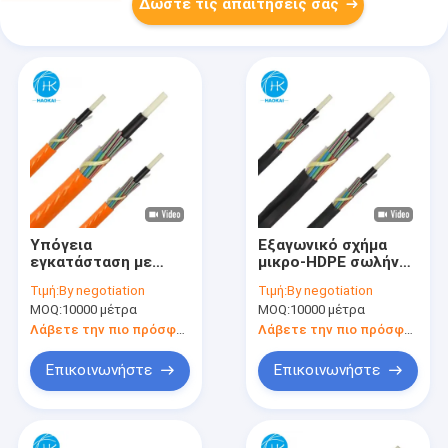
Δώστε τις απαιτήσεις σας
Υπόγεια
Εξαγωνικό σχήμα
εγκατάσταση με
μικρο-HDPE σωλήνα
αέρα φουσκωτό
για καλώδιο οπτικών
Τιμή:
By negotiation
Τιμή:
By negotiation
καλώδιο οπτικών
ινών
MOQ:
10000 μέτρα
MOQ:
10000 μέτρα
ινών μικροκάδικας
Λάβετε την πιο πρόσφατη τιμή
Λάβετε την πιο πρόσφατη τιμή
Επικοινωνήστε
Επικοινωνήστε