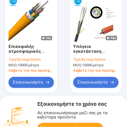
Επικεφαλής
Υπόγεια
ατμοσφαιρικός
εγκατάσταση
μικροκαλώδιο
καλωδίων οπτικών
Τιμή:
By negotiation
Τιμή:
By negotiation
ινών μικροπυρηνικού
MOQ:
10000 μέτρα
MOQ:
10000 μέτρα
πυρήνα
Λάβετε την πιο πρόσφατη τιμή
Λάβετε την πιο πρόσφατη τιμή
Επικοινωνήστε
Επικοινωνήστε
Εξοικονομήστε το χρόνο σας
Ας επικοινωνήσουμε μαζί σας με τα
καλύτερα προϊόντα.