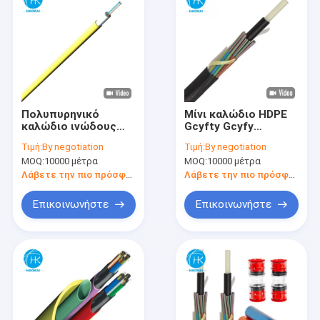
Πολυπυρηνικό
Μίνι καλώδιο HDPE
καλώδιο ινώδους
Gcyfty Gcyfy
ινώδους ινώδους
καλώδιο οπτικών
Τιμή:
By negotiation
Τιμή:
By negotiation
ινώδους καλωδίου
ινών
MOQ:
10000 μέτρα
MOQ:
10000 μέτρα
χαμηλής τριβής
καλώδιο
Λάβετε την πιο πρόσφατη τιμή
Λάβετε την πιο πρόσφατη τιμή
μικροφυτικής
οπτικής ινώδους
Επικοινωνήστε
Επικοινωνήστε
Αρχική Σελίδα
Προϊόντα
Βίντεο