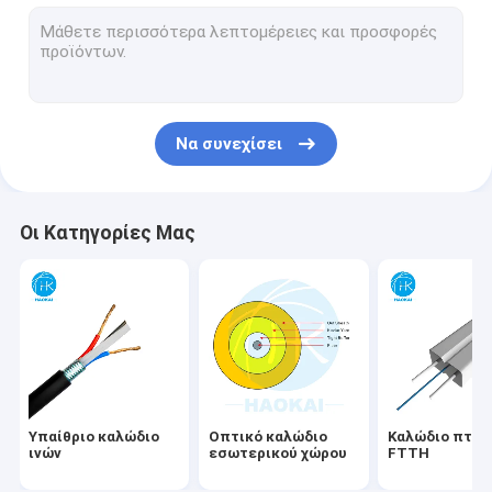
Σκοινί μπαλωμάτων FTTH
Διάταξη οπτικών ινών
Θραύστης PLC ινών
Να συνεχίσει
Λύση FTTx
Αεροεπνευσμένο καλώδιο
Οι Κατηγορίες Μας
Συσκευές για καλώδια οπτικών ινών
Τελικό κιβώτιο
Γρήγορος συνδετήρας ινών
Δικτυακό καλώδιο LAN
Υπαίθριο καλώδιο
Οπτικό καλώδιο
Καλώδιο πτώ
ινών
εσωτερικού χώρου
FTTH