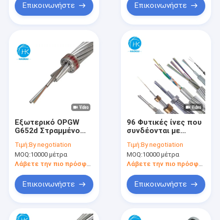
Επικοινωνήστε
Επικοινωνήστε
Εξωτερικό OPGW
96 Φυτικές ίνες που
G652d Στραμμένο
συνδέονται με
γραμμικό καλώδιο
καλώδιο κεφαλής
Τιμή:
By negotiation
Τιμή:
By negotiation
ίνες οπτικής
OPGW οπτικό
MOQ:
10000 μέτρα
MOQ:
10000 μέτρα
καλωδίου 24core
καλώδιο γείωσης για
48core 96core
εξωτερική διανομή
Λάβετε την πιο πρόσφατη τιμή
Λάβετε την πιο πρόσφατη τιμή
144core
Επικοινωνήστε
Επικοινωνήστε