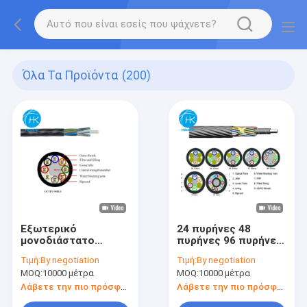
Όλα Τα Προϊόντα
(200)
Εξωτερικό
24 πυρήνες 48
μονοδιάστατο
πυρήνες 96 πυρήνες
καλώδιο
αέρα καλώδιο ή Μίνι
Τιμή:
By negotiation
Τιμή:
By negotiation
μικροεπνευστροφικής
οπτική ίνα καλώδιο
MOQ:
10000 μέτρα
MOQ:
10000 μέτρα
καλωδίωσης με
αγωγού
ράμφος χαλαρό
Λάβετε την πιο πρόσφατη τιμή
Λάβετε την πιο πρόσφατη τιμή
σωλήνα