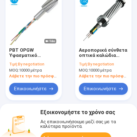
PBT OPGW
Αεροπορικά σύνθετα
Υφασματικό
οπτικά καλώδια
Καλώδιο για Υψηλό
οπτικών ινών OPGW
Τιμή:
By negotiation
Τιμή:
By negotiation
σωλήνα μέσω 24core
MOQ:
10000 μέτρα
MOQ:
10000 μέτρα
48core 144core
Λάβετε την πιο πρόσφατη τιμή
Λάβετε την πιο πρόσφατη τιμή
Επικοινωνήστε
Επικοινωνήστε
Εξοικονομήστε το χρόνο σας
Ας επικοινωνήσουμε μαζί σας με τα
καλύτερα προϊόντα.