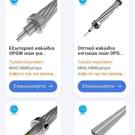
Εξωτερικό καλώδιο
Οπτικό καλώδιο
OPGW ινών για
οπτικών ινών OPGW
υπερυψωμένο
G652d τύπου
Τιμή:
By negotiation
Τιμή:
By negotiation
σωλήνα μέσω και
κεντρικού σωλήνα
MOQ:
10000 μέτρα
MOQ:
10000 μέτρα
θαμμένο με ανώτερη
προστασία
Λάβετε την πιο πρόσφατη τιμή
Λάβετε την πιο πρόσφατη τιμή
Επικοινωνήστε
Επικοινωνήστε
Αρχική Σελίδα
Προϊόντα
Βίντεο