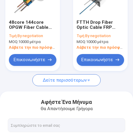
Σχετικά με εμάς
Γύρος εργοστασίων
48core 144core
FTTH Drop Fiber
OPGW Fiber Cable
Optic Cable FRP
Ποιοτικός έλεγχος
εξωτερικό καλώδιο
KFRP 1core Fiber
Τιμή:
By negotiation
Τιμή:
By negotiation
ηλεκτρικής
Optic Cable LSZH
MOQ:
10000 μέτρα
MOQ:
10000 μέτρα
ενέργειας
επαφή
Λάβετε την πιο πρόσφατη τιμή
Λάβετε την πιο πρόσφατη τιμή
Ζητήστε ένα απόσπασμα
Επικοινωνήστε
Επικοινωνήστε
Δείτε περισσότερων
Υπαίθριο καλώδιο ινών
Οπτικό καλώδιο εσωτερικού χώρου
Αφήστε Ένα Μήνυμα
Θα Απαντήσουμε Γρήγορα
Καλώδιο πτώσης FTTH
Διάταξη 1