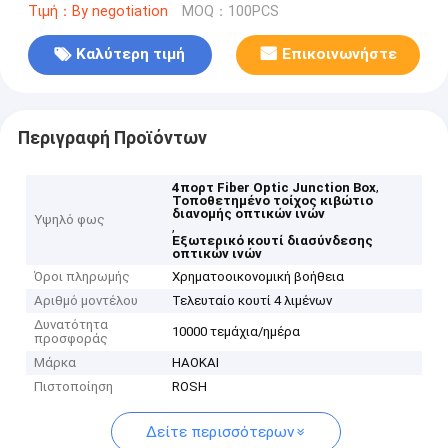
Τιμή：By negotiation
MOQ：100PCS
Καλύτερη τιμή
Επικοινωνήστε
Περιγραφή Προϊόντων
,
4πορτ Fiber Optic Junction Box
Τοποθετημένο τοίχος κιβώτιο
διανομής οπτικών ινών
Υψηλό φως
,
Εξωτερικό κουτί διασύνδεσης
οπτικών ινών
Όροι πληρωμής
Χρηματοοικονομική βοήθεια
Αριθμό μοντέλου
Τελευταίο κουτί 4 λιμένων
Δυνατότητα
10000 τεμάχια/ημέρα
προσφοράς
Μάρκα
HAOKAI
Πιστοποίηση
ROSH
Δείτε περισσότερων