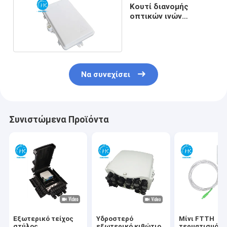
Κουτί διανομής
οπτικών ινών
εξωτερικού τοίχου
Να συνεχίσει
Συνιστώμενα Προϊόντα
Εξωτερικό τείχος
Υδροστερό
Μίνι FTTH
στύλος
εξωτερικό κιβώτιο
τερματισμός 