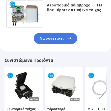
Αεροπορικό αδιάβροχο FTTH
Box 16port οπτική ίνα τοίχος
τοποθέτηση διανομής Box
Splice κλείσιμο
Να συνεχίσει
Συνιστώμενα Προϊόντα
Εξωτερικό τείχος
Υδροστερό
Μίνι FTTH