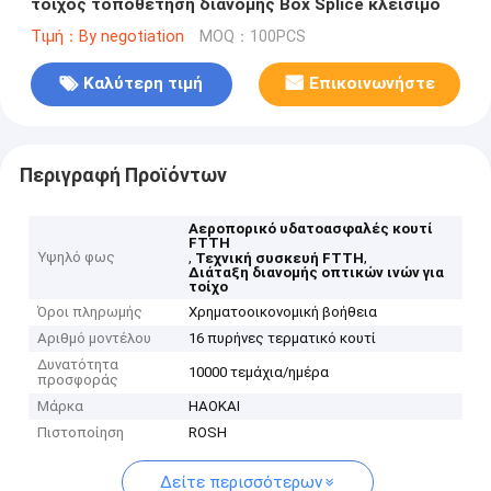
τοίχος τοποθέτηση διανομής Box Splice κλείσιμο
Τιμή：By negotiation
MOQ：100PCS
Καλύτερη τιμή
Επικοινωνήστε
Περιγραφή Προϊόντων
Αεροπορικό υδατοασφαλές κουτί
FTTH
Υψηλό φως
,
,
Τεχνική συσκευή FTTH
Διάταξη διανομής οπτικών ινών για
τοίχο
Όροι πληρωμής
Χρηματοοικονομική βοήθεια
Αριθμό μοντέλου
16 πυρήνες τερματικό κουτί
Δυνατότητα
10000 τεμάχια/ημέρα
προσφοράς
Μάρκα
HAOKAI
Πιστοποίηση
ROSH
Δείτε περισσότερων