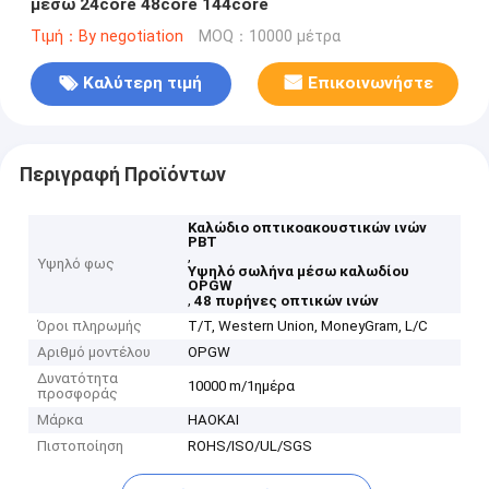
μέσω 24core 48core 144core
Τιμή：By negotiation
MOQ：10000 μέτρα
Καλύτερη τιμή
Επικοινωνήστε
Περιγραφή Προϊόντων
Καλώδιο οπτικοακουστικών ινών
PBT
,
Υψηλό φως
Υψηλό σωλήνα μέσω καλωδίου
OPGW
,
48 πυρήνες οπτικών ινών
Όροι πληρωμής
T/T, Western Union, MoneyGram, L/C
Αριθμό μοντέλου
ΟPGW
Δυνατότητα
10000 m/1ημέρα
προσφοράς
Μάρκα
HAOKAI
Πιστοποίηση
ROHS/ISO/UL/SGS