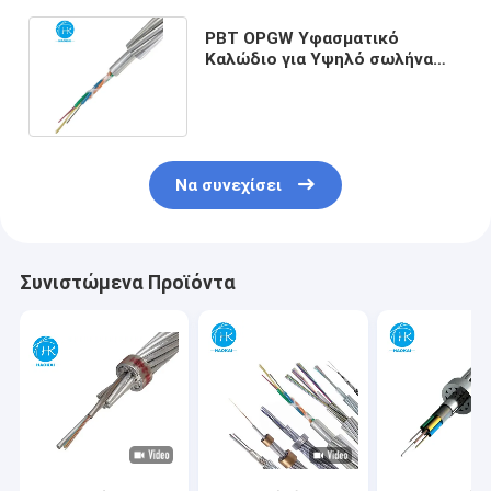
PBT OPGW Υφασματικό
Καλώδιο για Υψηλό σωλήνα
μέσω 24core 48core 144core
Να συνεχίσει
Συνιστώμενα Προϊόντα